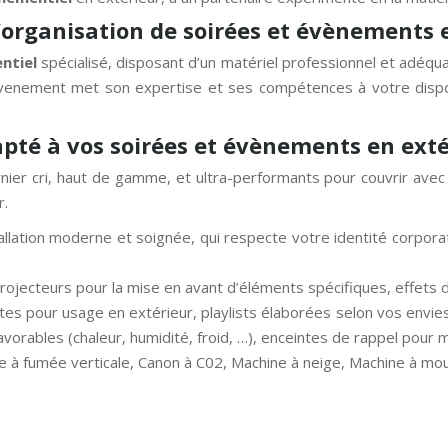
’organisation de soirées et évènements 
ntiel
spécialisé, disposant d’un matériel professionnel et adéqu
 Evenement met son expertise et ses compétences à votre dispos
apté à vos soirées et évènements en exté
er cri, haut de gamme, et ultra-performants pour couvrir avec b
r.
tallation moderne et soignée, qui respecte votre identité corpora
projecteurs pour la mise en avant d’éléments spécifiques, effets 
tes pour usage en extérieur, playlists élaborées selon vos envies
orables (chaleur, humidité, froid, …), enceintes de rappel pour mu
ne à fumée verticale, Canon à C02, Machine à neige, Machine à mo