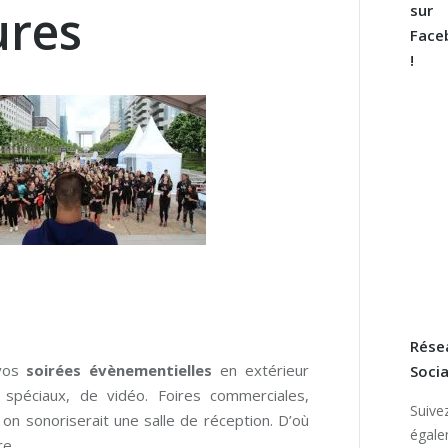
ures
sur
Face
!
Rése
 vos
soirées évènementielles
en extérieur
Soci
spéciaux, de vidéo. Foires commerciales,
Suive
n sonoriserait une salle de réception. D’où
égal
re.