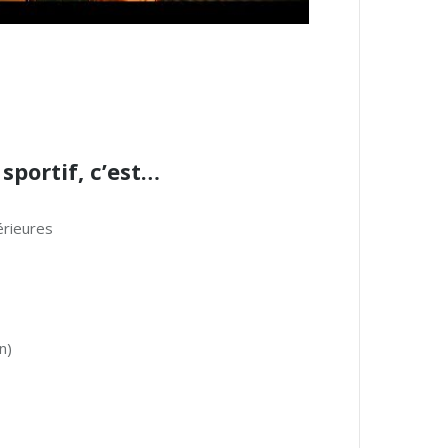
sportif, c’est…
érieures
n)