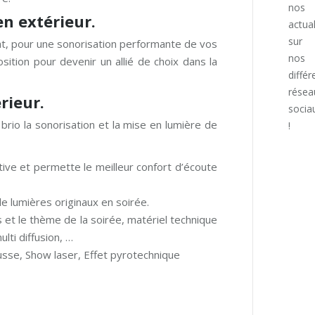
nos
en extérieur.
actual
sur
at, pour une sonorisation performante de vos
nos
ition pour devenir un allié de choix dans la
différ
résea
rieur.
socia
rio la sonorisation et la mise en lumière de
!
Trouv
Fac
nous
tive et permette le meilleur confort d’écoute
pag
Yo
sur :
ope
pag
de lumières originaux en soirée.
Ins
in
ope
 et le thème de la soirée, matériel technique
pag
ne
in
lti diffusion, …
ope
wi
ne
usse, Show laser, Effet pyrotechnique
in
wi
ne
wi