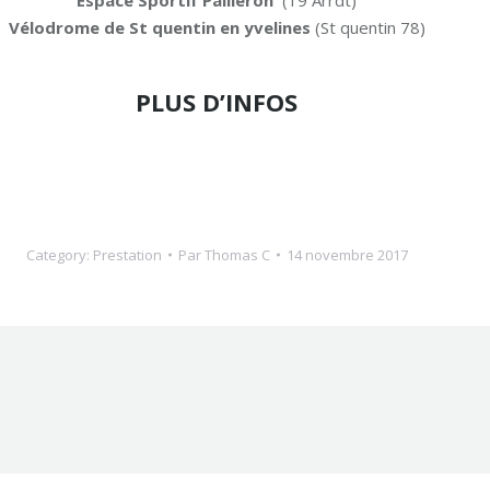
Espace Sportif Pailleron
(19 Arrdt)
Vélodrome de St quentin en yvelines
(St quentin 78)
PLUS D’INFOS
Category:
Prestation
Par
Thomas C
14 novembre 2017