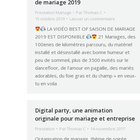
de mariage 2019
Prestation Mariage
Par
Thomas C
15 octobre 2019
Laisser un commentaire
LA VIDÉO BEST OF SAISON DE MARIAGE
2019 EST DISPONIBLE
21 Mariages, des
100enes de kilomètres parcouru, du matériel
installé et désinstallé avec bonne humeur et
peu de sommeil, plus de 3500 invités sur le
dancefloor, de l’amour en pagaille, des mariés
adorables, du foie gras et du champ » en veux-
tu en voila
Digital party, une animation
originale pour mariage et entreprise
Prestation
Par
Thomas C
14 novembre 2017
Organisation de mariage, thème de soirée,